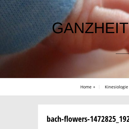
Skip
to
content
GANZHEIT
Home
Kinesiologie
bach-flowers-1472825_19