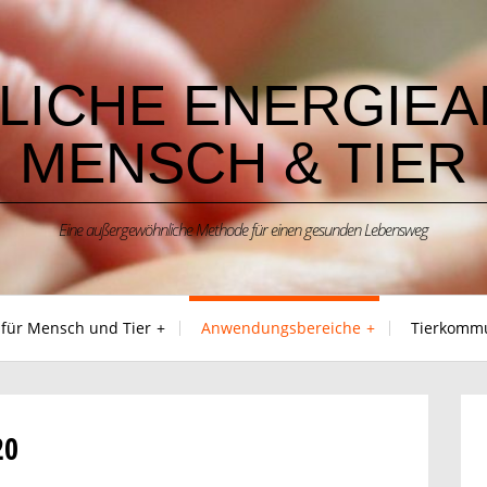
LICHE ENERGIEA
MENSCH & TIER
Eine außergewöhnliche Methode für einen gesunden Lebensweg
 für Mensch und Tier
Anwendungsbereiche
Tierkommu
20