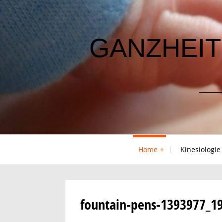
Skip
to
content
GANZHEIT
Home
Kinesiologie
fountain-pens-1393977_1