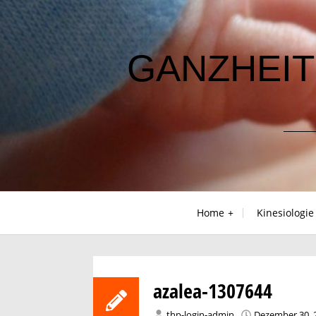
Skip
to
content
GANZHEIT
Home
Kinesiologie
azalea-1307644
thp-login-admin
Dezember 30, 